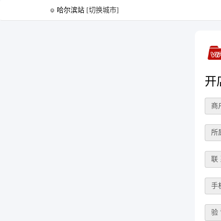
哈尔滨站
[切换城市]
开
商
所
联
手
验