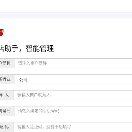
店助手，智能管理
户简称
属行业
 系 人
机号码
 证 码